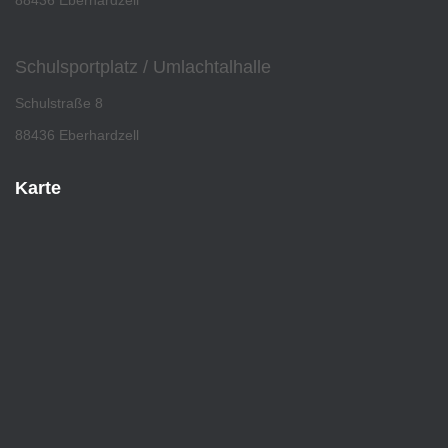
88436 Eberhardzell
Schulsportplatz / Umlachtalhalle
Schulstraße 8
88436 Eberhardzell
Karte