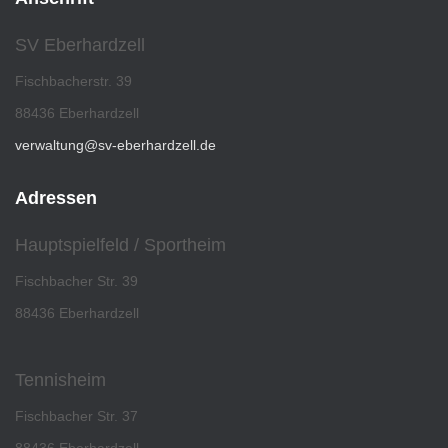
SV Eberhardzell
Fischbacherstr. 39
88436 Eberhardzell
verwaltung@sv-eberhardzell.de
Adressen
Hauptspielfeld / Sportheim
Fischbacher Str. 39
88436 Eberhardzell
Tennisheim
Fischbacher Str. 37