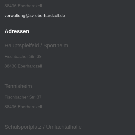
88436 Eberhardzell
verwaltung@sv-eberhardzell.de
Adressen
Hauptspielfeld / Sportheim
Fischbacher Str. 39
88436 Eberhardzell
Tennisheim
Fischbacher Str. 37
88436 Eberhardzell
Schulsportplatz / Umlachtalhalle