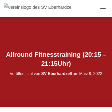
N
A
V
I
G
A
T
I
O
Allround Fitnesstraining (20:15 –
N
U
21:15Uhr)
M
S
Veröffentlicht von
SV Eberhardzell
am
März 9, 2022
C
H
A
L
T
E
N