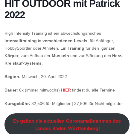
HIT OUTDOOR mit Patrick
2022
H
igh
I
ntensity
T
raining ist ein abwechslungsreiches
Intervalltraining
in
verschiedenen Levels
, für Anfänger,
HobbySportler oder Athleten. Ein
Training
für den ganzen
Körper
, zum Aufbau der
Muskeln
und zur Stärkung des
Herz-
Kreislauf-Systems
.
Beginn:
Mittwoch, 20. April 2022
Dauer:
6x (immer mittwochs)
HIER
findest du alle Termine
Kursgebühr:
32,50€ für Mitglieder | 37,50€ für Nichtmitglieder
Es gelten die aktuellen Coronamaßnahmen des
Landes Baden Württemberg!