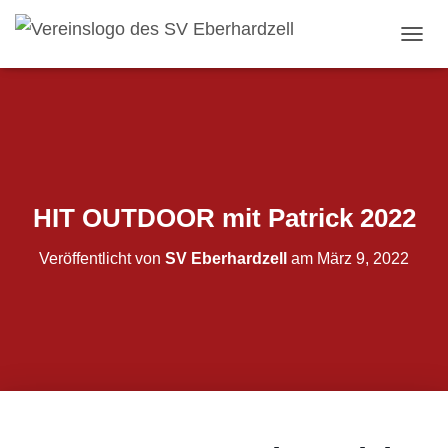
N
A
V
I
G
A
T
I
O
HIT OUTDOOR mit Patrick 2022
N
U
Veröffentlicht von
SV Eberhardzell
am
März 9, 2022
M
S
C
H
A
L
T
E
N