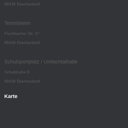
88436 Eberhardzell
Tennisheim
Fischbacher Str. 37
88436 Eberhardzell
Schulsportplatz / Umlachtalhalle
Schulstraße 8
88436 Eberhardzell
Karte