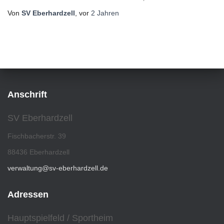
Von
SV Eberhardzell
, vor
2 Jahren
Anschrift
SV Eberhardzell
Fischbacherstr. 39
88436 Eberhardzell
verwaltung@sv-eberhardzell.de
Adressen
Hauptspielfeld / Sportheim