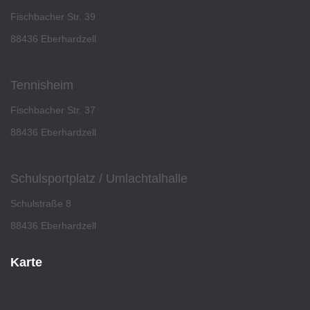
Fischbacher Str. 39
88436 Eberhardzell
Tennisheim
Fischbacher Str. 37
88436 Eberhardzell
Schulsportplatz / Umlachtalhalle
Schulstraße 8
88436 Eberhardzell
Karte