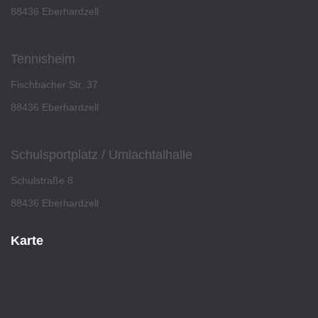
88436 Eberhardzell
Tennisheim
Fischbacher Str. 37
88436 Eberhardzell
Schulsportplatz / Umlachtalhalle
Schulstraße 8
88436 Eberhardzell
Karte