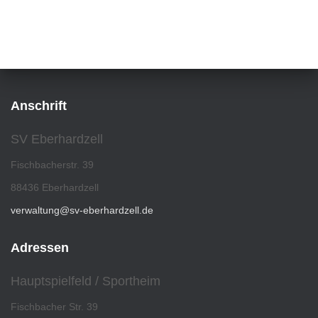
Anschrift
SV Eberhardzell
Fischbacherstr. 39
88436 Eberhardzell
verwaltung@sv-eberhardzell.de
Adressen
Hauptspielfeld / Sportheim
Fischbacher Str. 39