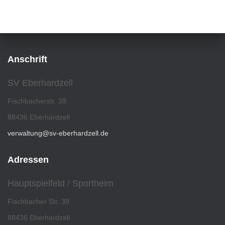
Anschrift
SV Eberhardzell
Fischbacherstr. 39
88436 Eberhardzell
verwaltung@sv-eberhardzell.de
Adressen
Hauptspielfeld / Sportheim
Fischbacher Str. 39
88436 Eberhardzell