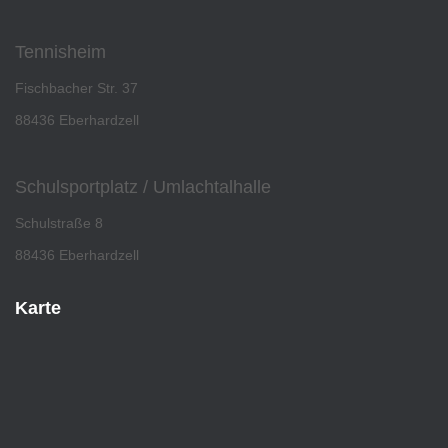
Tennisheim
Fischbacher Str. 37
88436 Eberhardzell
Schulsportplatz / Umlachtalhalle
Schulstraße 8
88436 Eberhardzell
Karte