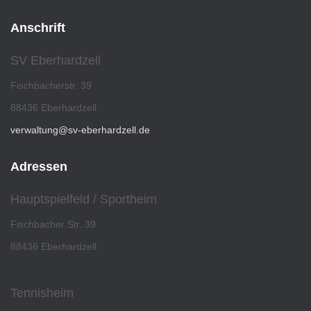
Anschrift
SV Eberhardzell
Fischbacherstr. 39
88436 Eberhardzell
verwaltung@sv-eberhardzell.de
Adressen
Hauptspielfeld / Sportheim
Fischbacher Str. 39
88436 Eberhardzell
Tennisheim