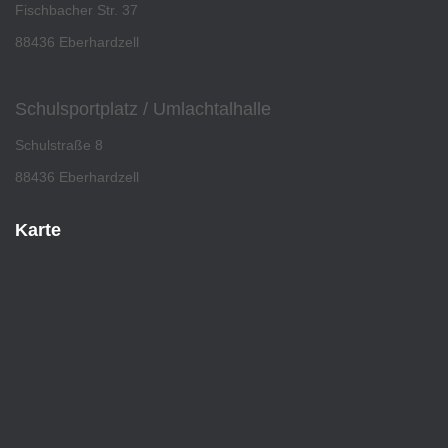
Fischbacher Str. 37
88436 Eberhardzell
Schulsportplatz / Umlachtalhalle
Schulstraße 8
88436 Eberhardzell
Karte