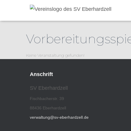
Vorbereitungsspie
Keine Veranstaltung gefunden!
Anschrift
SV Eberhardzell
Fischbacherstr. 39
88436 Eberhardzell
verwaltung@sv-eberhardzell.de