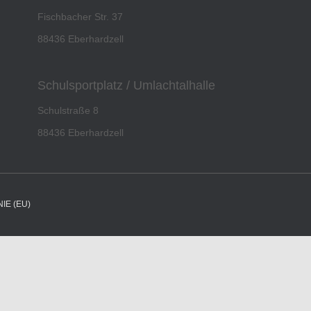
Fischbacher Str. 37
88436 Eberhardzell
Schulsportplatz / Umlachtalhalle
Schulstraße 8
88436 Eberhardzell
IE (EU)