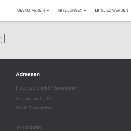
GESAMTVEREIN
ABTEILUNGEN
MITGLIED WERDEN
l
Adressen
Hauptspielfeld / Sportheim
Fischbacher Str. 39
88436 Eberhardzell
Tennisheim