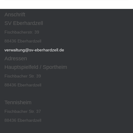
Anschrift
SV Eberhardzell
Fischbacherstr. 39
88436 Eberhardzell
verwaltung@sv-eberhardzell.de
Adressen
Hauptspielfeld / Sportheim
Fischbacher Str. 39
88436 Eberhardzell
Tennisheim
Fischbacher Str. 37
88436 Eberhardzell