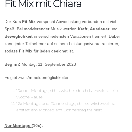
Fit Mix mit Chiara
Der Kurs
Fit Mix
verspricht Abwechslung verbunden mit viel
Spaß. Bei motivierender Musik werden
Kraft
,
Ausdauer
und
Beweglichkeit
in verschiedensten Variationen trainiert. Dabei
kann jeder Teilnehmer auf seinem Leistungsniveau trainieren,
sodass
Fit Mix
für jeden geeignet ist.
Beginn:
Montag, 11. September 2023
Es gibt zwei Anmeldemöglichkeiten:
10x nur Montags, d.h. zwischendurch ist zweimal eine
Woche Pause
12x Montags und Donnerstags, d.h. es wird zweimal
anstatt am Montag am Donnerstag trainiert
Nur Montags
(10x):