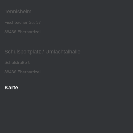
Tennisheim
Fischbacher Str. 37
88436 Eberhardzell
Schulsportplatz / Umlachtalhalle
Schulstraße 8
88436 Eberhardzell
Karte