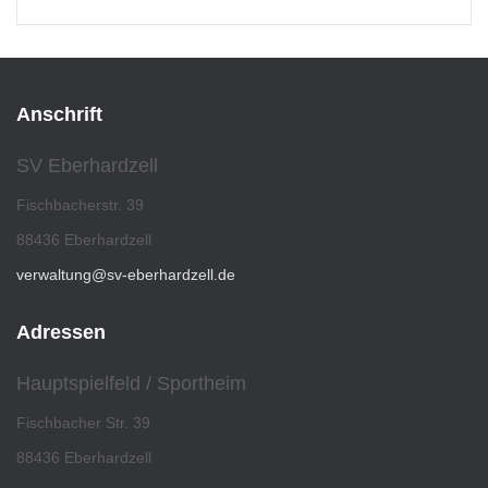
Anschrift
SV Eberhardzell
Fischbacherstr. 39
88436 Eberhardzell
verwaltung@sv-eberhardzell.de
Adressen
Hauptspielfeld / Sportheim
Fischbacher Str. 39
88436 Eberhardzell