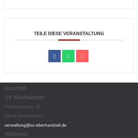
TEILE DIESE VERANSTALTUNG
Anschrift
SV Eberhardzell
Fischbacherstr. 39
88436 Eberhardzell
verwaltung@sv-eberhardzell.de
Adressen