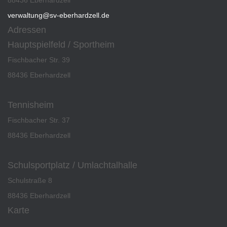
verwaltung@sv-eberhardzell.de
Adressen
Hauptspielfeld / Sportheim
Fischbacher Str. 39
88436 Eberhardzell
Tennisheim
Fischbacher Str. 37
88436 Eberhardzell
Schulsportplatz / Umlachtalhalle
Schulstraße 8
88436 Eberhardzell
Karte