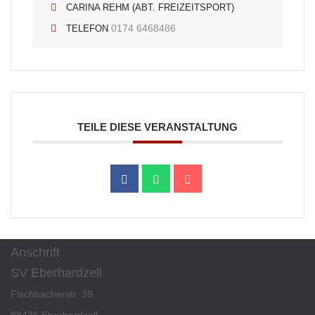
CARINA REHM (ABT. FREIZEITSPORT)
0174 6468486
TELEFON
TEILE DIESE VERANSTALTUNG
Anschrift
SV Eberhardzell
Fischbacherstr. 39
88436 Eberhardzell