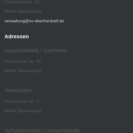
Fischbacherstr. 39
88436 Eberhardzell
verwaltung@sv-eberhardzell.de
Adressen
Hauptspielfeld / Sportheim
Fischbacher Str. 39
88436 Eberhardzell
Tennisheim
Fischbacher Str. 37
88436 Eberhardzell
Schulsportplatz / Umlachtalhalle