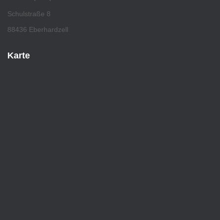
Schulstraße 8
88436 Eberhardzell
Karte