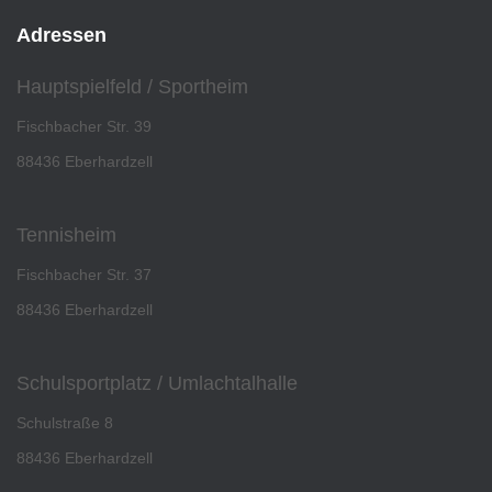
Adressen
Hauptspielfeld / Sportheim
Fischbacher Str. 39
88436 Eberhardzell
Tennisheim
Fischbacher Str. 37
88436 Eberhardzell
Schulsportplatz / Umlachtalhalle
Schulstraße 8
88436 Eberhardzell