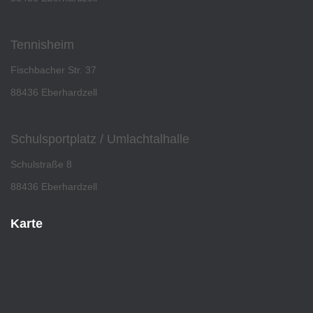
Tennisheim
Fischbacher Str. 37
88436 Eberhardzell
Schulsportplatz / Umlachtalhalle
Schulstraße 8
88436 Eberhardzell
Karte