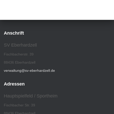
Anschrift
SV Eberhardzell
Fischbacherstr. 39
88436 Eberhardzell
verwaltung@sv-eberhardzell.de
Adressen
Hauptspielfeld / Sportheim
Fischbacher Str. 39
88436 Eberhardzell