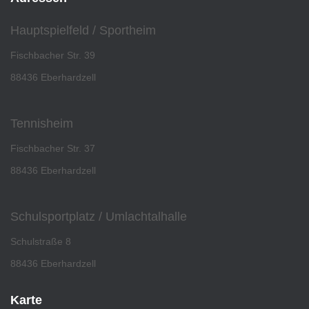
Hauptspielfeld / Sportheim
Fischbacher Str. 39
88436 Eberhardzell
Tennisheim
Fischbacher Str. 37
88436 Eberhardzell
Schulsportplatz / Umlachtalhalle
Schulstraße 8
88436 Eberhardzell
Karte