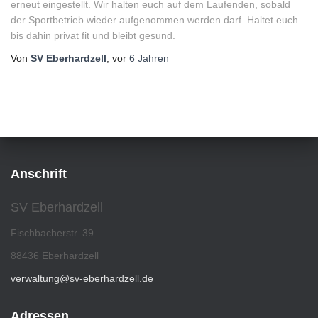
erneut eingestellt. Wir halten euch auf dem Laufenden, sobald
der Sportbetrieb wieder aufgenommen werden darf. Haltet euch
bis dahin privat fit und bleibt gesund.
Von
SV Eberhardzell
, vor
6 Jahren
Anschrift
SV Eberhardzell
Fischbacherstr. 39
88436 Eberhardzell
verwaltung@sv-eberhardzell.de
Adressen