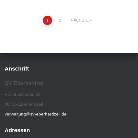
1
2
NÄCHSTE
Anschrift
SV Eberhardzell
Fischbacherstr. 39
88436 Eberhardzell
verwaltung@sv-eberhardzell.de
Adressen