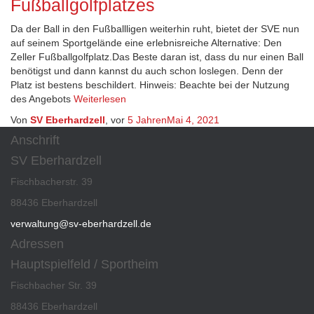
Fußballgolfplatzes
Da der Ball in den Fußballligen weiterhin ruht, bietet der SVE nun
auf seinem Sportgelände eine erlebnisreiche Alternative: Den
Zeller Fußballgolfplatz.Das Beste daran ist, dass du nur einen Ball
benötigst und dann kannst du auch schon loslegen. Denn der
Platz ist bestens beschildert. Hinweis: Beachte bei der Nutzung
des Angebots
Weiterlesen
Von
SV Eberhardzell
, vor
5 Jahren
Mai 4, 2021
Anschrift
SV Eberhardzell
Fischbacherstr. 39
88436 Eberhardzell
verwaltung@sv-eberhardzell.de
Adressen
Hauptspielfeld / Sportheim
Fischbacher Str. 39
88436 Eberhardzell