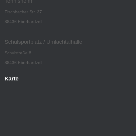
Tennisheim
Fischbacher Str. 37
88436 Eberhardzell
Schulsportplatz / Umlachtalhalle
Schulstraße 8
88436 Eberhardzell
Karte