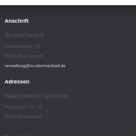
Anschrift
SV Eberhardzell
Fischbacherstr. 39
88436 Eberhardzell
verwaltung@sv-eberhardzell.de
Adressen
Hauptspielfeld / Sportheim
Fischbacher Str. 39
88436 Eberhardzell