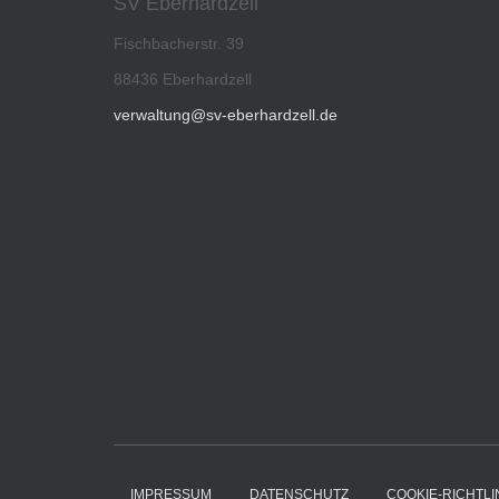
SV Eberhardzell
Fischbacherstr. 39
88436 Eberhardzell
verwaltung@sv-eberhardzell.de
IMPRESSUM
DATENSCHUTZ
COOKIE-RICHTLIN