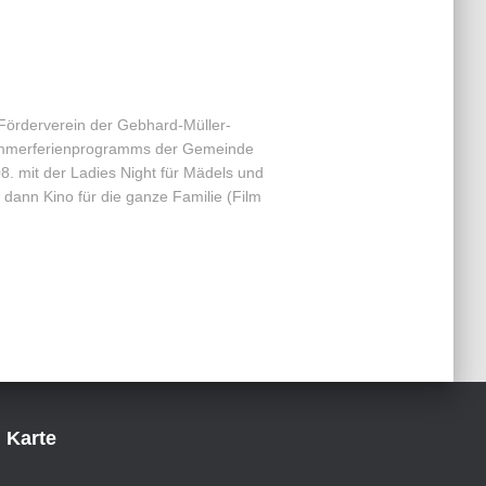
 Förderverein der Gebhard-Müller-
ommerferienprogramms der Gemeinde
8. mit der Ladies Night für Mädels und
 dann Kino für die ganze Familie (Film
Karte