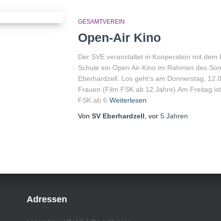
GESAMTVEREIN
Open-Air Kino
Der SVE veranstaltet in Kooperation mit dem
Schule ein Open Air-Kino im Rahmen des S
Eberhardzell. Los geht’s am Donnerstag, 12.0
Frauen (Film FSK ab 12 Jahre).Am Freitag ist
FSK ab 6
Weiterlesen
Von
SV Eberhardzell
, vor
5 Jahren
Adressen