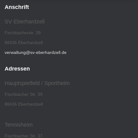
Anschrift
SV Eberhardzell
Fischbacherstr. 39
88436 Eberhardzell
verwaltung@sv-eberhardzell.de
Adressen
Hauptspielfeld / Sportheim
Fischbacher Str. 39
88436 Eberhardzell
Tennisheim
Fischbacher Str. 37