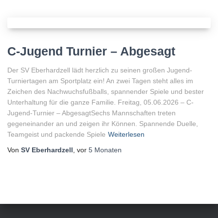
C-Jugend Turnier – Abgesagt
Der SV Eberhardzell lädt herzlich zu seinen großen Jugend-
Turniertagen am Sportplatz ein! An zwei Tagen steht alles im
Zeichen des Nachwuchsfußballs, spannender Spiele und bester
Unterhaltung für die ganze Familie. Freitag, 05.06.2026 – C-
Jugend-Turnier – AbgesagtSechs Mannschaften treten
gegeneinander an und zeigen ihr Können. Spannende Duelle,
Teamgeist und packende Spiele
Weiterlesen
Von
SV Eberhardzell
, vor
5 Monaten