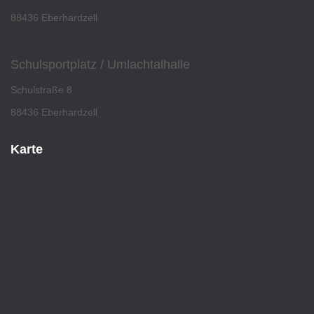
88436 Eberhardzell
Schulsportplatz / Umlachtalhalle
Schulstraße 8
88436 Eberhardzell
Karte