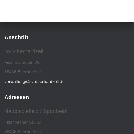
Anschrift
SV Eberhardzell
Fischbacherstr. 39
88436 Eberhardzell
verwaltung@sv-eberhardzell.de
Adressen
Hauptspielfeld / Sportheim
Fischbacher Str. 39
88436 Eberhardzell