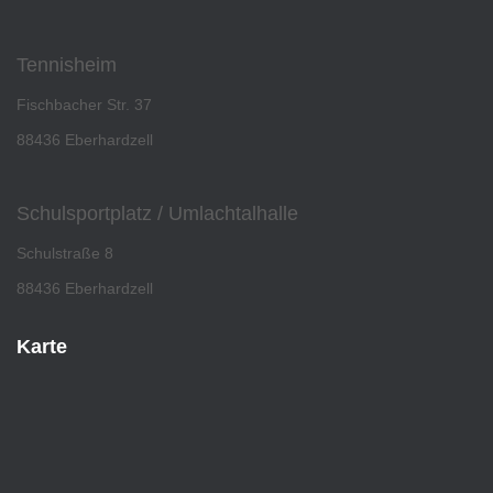
Tennisheim
Fischbacher Str. 37
88436 Eberhardzell
Schulsportplatz / Umlachtalhalle
Schulstraße 8
88436 Eberhardzell
Karte