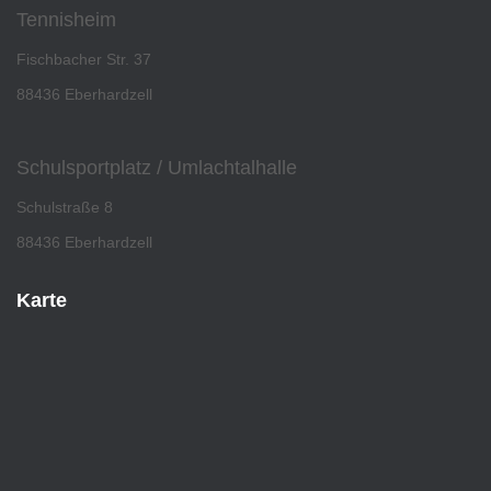
Tennisheim
Fischbacher Str. 37
88436 Eberhardzell
Schulsportplatz / Umlachtalhalle
Schulstraße 8
88436 Eberhardzell
Karte