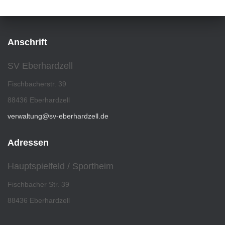
Anschrift
SV Eberhardzell
Fischbacherstr. 39
88436 Eberhardzell
verwaltung@sv-eberhardzell.de
Adressen
Hauptspielfeld / Sportheim
Fischbacher Str. 39
88436 Eberhardzell