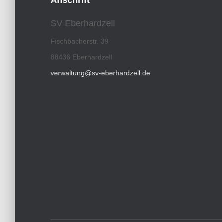
Anschrift
SV Eberhardzell
Fischbacherstr. 39
88436 Eberhardzell
verwaltung@sv-eberhardzell.de