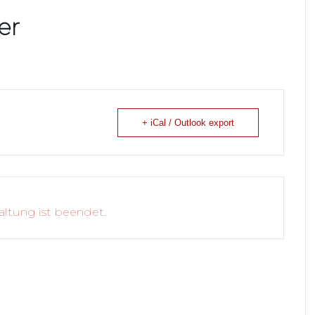
er
+ iCal / Outlook export
altung ist beendet.