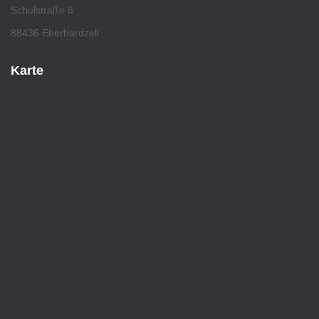
Schulstraße 8
88436 Eberhardzell
Karte