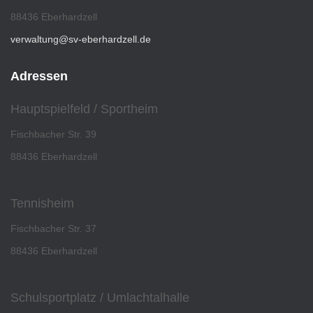
88436 Eberhardzell
verwaltung@sv-eberhardzell.de
Adressen
Hauptspielfeld / Sportheim
Fischbacher Str. 39
88436 Eberhardzell
Tennisheim
Fischbacher Str. 37
88436 Eberhardzell
Schulsportplatz / Umlachtalhalle