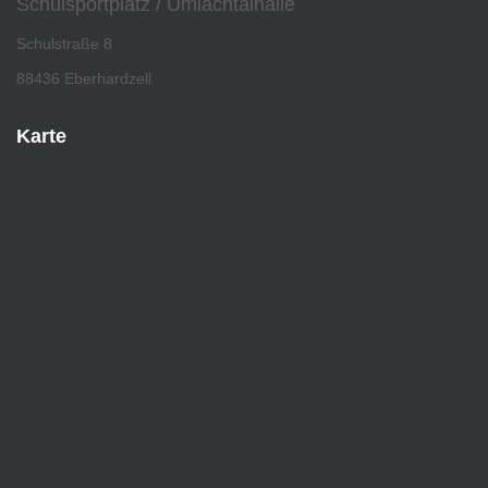
Schulsportplatz / Umlachtalhalle
Schulstraße 8
88436 Eberhardzell
Karte