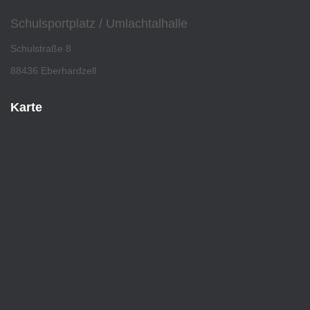
Schulsportplatz / Umlachtalhalle
Schulstraße 8
88436 Eberhardzell
Karte