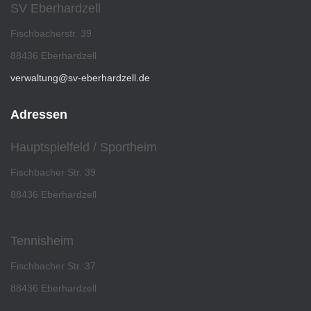
SV Eberhardzell
Fischbacherstr. 39
88436 Eberhardzell
verwaltung@sv-eberhardzell.de
Adressen
Hauptspielfeld / Sportheim
Fischbacher Str. 39
88436 Eberhardzell
Tennisheim
Fischbacher Str. 37
88436 Eberhardzell