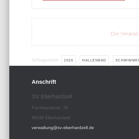
Die Veranst
Schlagwörter:
,
,
2026
HALLENBAD
SCHWIMMK
Anschrift
SV Eberhardzell
Fischbacherstr. 39
88436 Eberhardzell
verwaltung@sv-eberhardzell.de