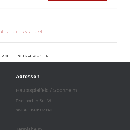
altung ist beendet.
,
URSE
SEEPFERDCHEN
Adressen
Hauptspielfeld / Sportheim
Fischbacher Str. 39
88436 Eberhardzell
Tennisheim