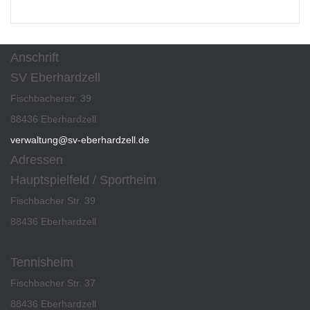
Anschrift
SV Eberhardzell
Fischbacherstr. 39
88436 Eberhardzell
verwaltung@sv-eberhardzell.de
Adressen
Hauptspielfeld / Sportheim
Fischbacher Str. 39
88436 Eberhardzell
Tennisheim
Fischbacher Str. 37
88436 Eberhardzell