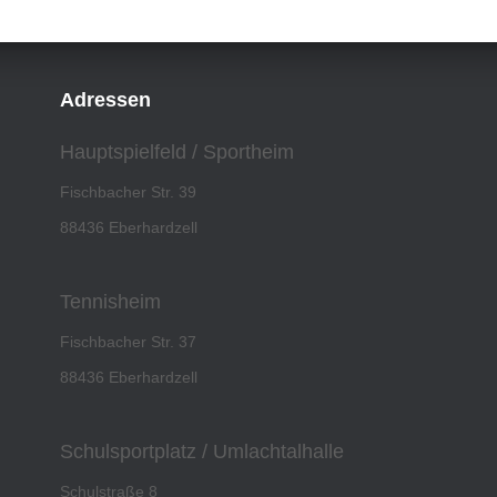
Adressen
Hauptspielfeld / Sportheim
Fischbacher Str. 39
88436 Eberhardzell
Tennisheim
Fischbacher Str. 37
88436 Eberhardzell
Schulsportplatz / Umlachtalhalle
Schulstraße 8