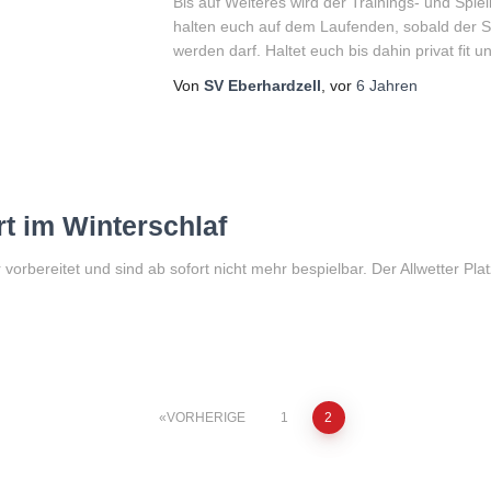
Bis auf Weiteres wird der Trainings- und Spiel
halten euch auf dem Laufenden, sobald der 
werden darf. Haltet euch bis dahin privat fit u
Von
SV Eberhardzell
, vor
6 Jahren
rt im Winterschlaf
orbereitet und sind ab sofort nicht mehr bespielbar. Der Allwetter Platz
VORHERIGE
1
2