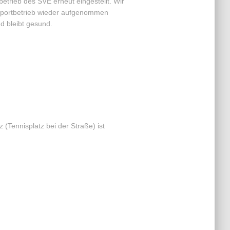
betrieb des SVE erneut eingestellt. Wir
Sportbetrieb wieder aufgenommen
nd bleibt gesund.
 (Tennisplatz bei der Straße) ist