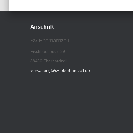
Anschrift
SV Eberhardzell
Fischbacherstr. 39
88436 Eberhardzell
verwaltung@sv-eberhardzell.de