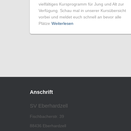
vielfältiges Kursprogramm für Jung und Alt zur
Verfügung. Schau mal in unserer Kursübersicht
vorbei und meldet euch schnell an bevor alle
Plätze
Weiterlesen
Anschrift
SV Eberhardzell
Fischbacherstr. 39
88436 Eberhardzell