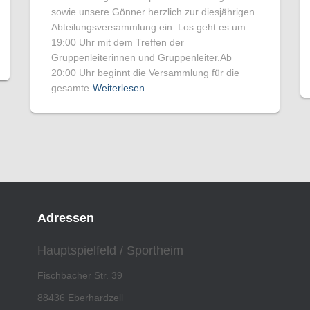
sowie unsere Gönner herzlich zur diesjährigen
Abteilungsversammlung ein. Los geht es um
19:00 Uhr mit dem Treffen der
Gruppenleiterinnen und Gruppenleiter.Ab
20:00 Uhr beginnt die Versammlung für die
gesamte
Weiterlesen
Adressen
Hauptspielfeld / Sportheim
Fischbacher Str. 39
88436 Eberhardzell