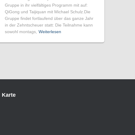
Gruppe in ihr vielfältiges Programm mit auf:
QiGong und Taijiquan mit Michael Schulz.Die
Gruppe findet fortlaufend über das ganze Jahr
in der Zehntscheuer statt: Die Teilnahme kann
sowohl montags,
Weiterlesen
Karte